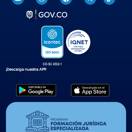
i
k
t
o
k
¡Descarga nuestra APP!