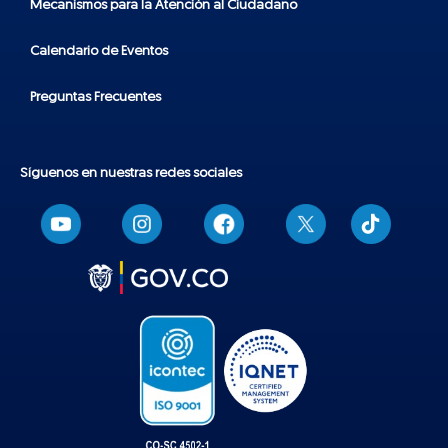
Mecanismos para la Atención al Ciudadano
Calendario de Eventos
Preguntas Frecuentes
Síguenos en nuestras redes sociales
T
i
k
t
o
k