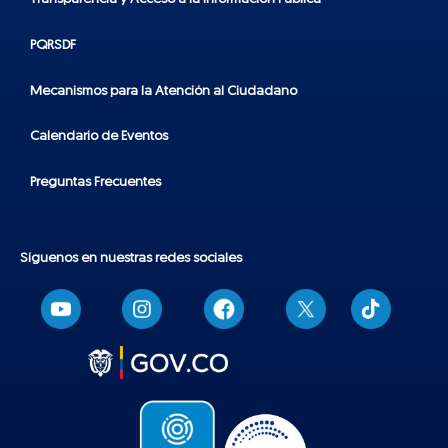
PQRSDF
Mecanismos para la Atención al Ciudadano
Calendario de Eventos
Preguntas Frecuentes
Síguenos en nuestras redes sociales
T
i
k
t
o
k