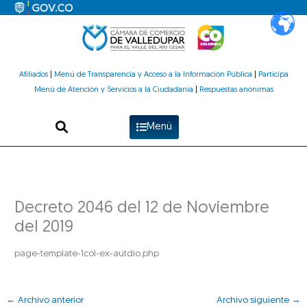
Ir
al
contenido
Afiliados
|
Menú de Transparencia y Acceso a la Información Pública
|
Participa
Menú de Atención y Servicios a la Ciudadanía
|
Respuestas anónimas
Menú
Decreto 2046 del 12 de Noviembre
del 2019
page-template-1col-ex-autdio.php
←
Archivo anterior
Archivo siguiente
→