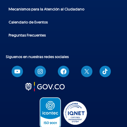
Mecanismos para la Atención al Ciudadano
Calendario de Eventos
Preguntas Frecuentes
Síguenos en nuestras redes sociales
T
i
k
t
o
k