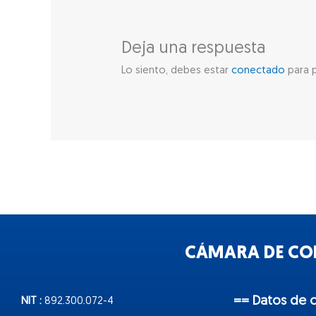
Deja una respuesta
Lo siento, debes estar
conectado
para p
CÁMARA DE COM
== Datos de 
NIT :
892.300.072-4