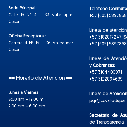
Sede Principal :
Teléfono Conmuta
Calle 15 N° 4 – 33 Valledupar –
+57 (605) 5897868
Cesar
Líneas de atenció
Oficina Receptora :
+57 3182817247 (
Carrera 4 N° 15 – 36 Valledupar –
+57 (605) 5897868 E
Cesar
Líneas de Atenció
y Cobranzas:
+57 3104400971
== Horario de Atención ==
+57 3122894689
Lunes a Viernes
Líneas de Atención
8:00 am – 12:00 m
pqr@ccvalledupar.
2:00 pm – 6:00 pm
Secretaría de As
de Transparencia