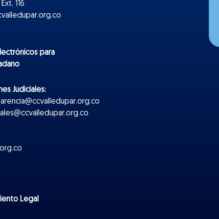
Ext. 116
valledupar.org.co
lectr
ónicos
para
dadano
es Judiciales:
parencia@ccvalledupar.org.co
ciales@ccvalledupar.org.co
org.co
miento Legal