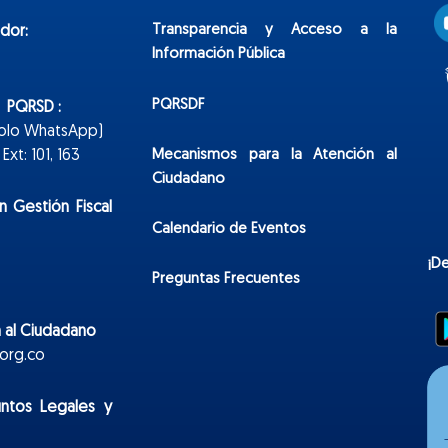
Transparencia y Acceso a la
dor:
Información Pública
PQRSDF
n PQRSD :
Solo WhatsApp)
Mecanismos para la Atención al
xt: 101, 163
Ciudadano
n Gestión Fiscal
Calendario de Eventos
¡D
Preguntas Frecuentes
 al Ciudadano
org.co
untos Legales y