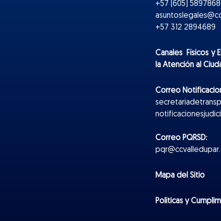
+57 (605) 5897868 
asuntoslegales@cc
+57 312 2894689
Canales Físicos y
E
la Atención al Ciu
Correo Notificacion
secretariadetrans
notificacionesjudi
Correo PQRSD:
pqr@ccvalledupar.
Mapa del Sitio
Políticas y Cumpli