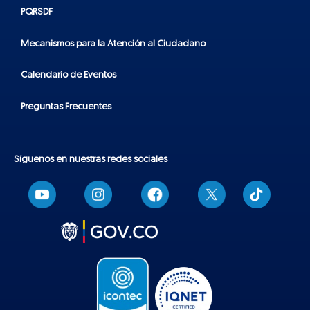
PQRSDF
Mecanismos para la Atención al Ciudadano
Calendario de Eventos
Preguntas Frecuentes
Síguenos en nuestras redes sociales
T
i
k
t
o
k