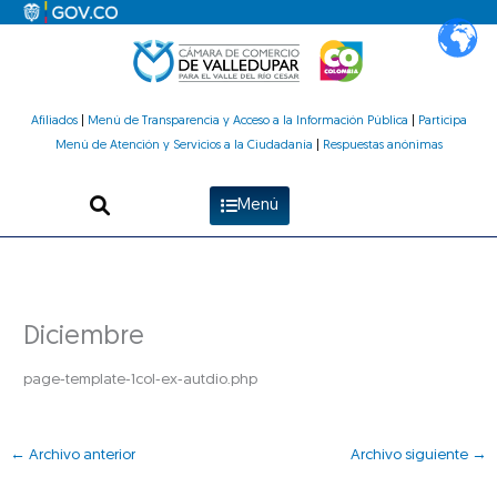
Ir
al
contenido
Afiliados
|
Menú de Transparencia y Acceso a la Información Pública
|
Participa
Menú de Atención y Servicios a la Ciudadanía
|
Respuestas anónimas
Menú
Diciembre
page-template-1col-ex-autdio.php
←
Archivo anterior
Archivo siguiente
→