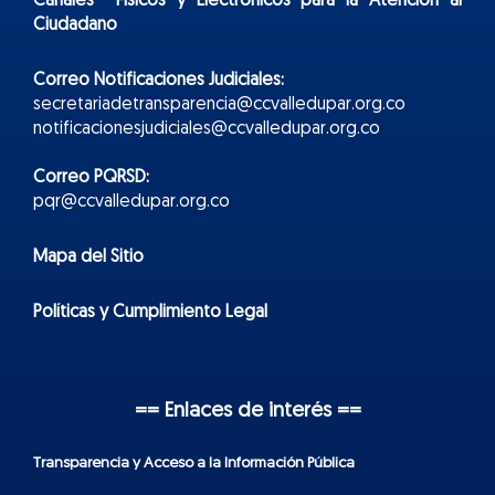
Canales Físicos y
Electr
ónicos
para la Atención al
Ciudadano
Correo Notificaciones Judiciales:
secretariadetransparencia@ccvalledupar.org.co
notificacionesjudiciales@ccvalledupar.org.co
Correo PQRSD:
pqr@ccvalledupar.org.co
Mapa del Sitio
Políticas y Cumplimiento Legal
== Enlaces de interés ==
Transparencia y Acceso a la Información Pública