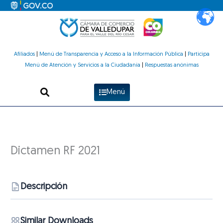
Ir
al
contenido
Afiliados
|
Menú de Transparencia y Acceso a la Información Pública
|
Participa
Menú de Atención y Servicios a la Ciudadanía
|
Respuestas anónimas
Menú
Dictamen RF 2021
Descripción
Similar Downloads