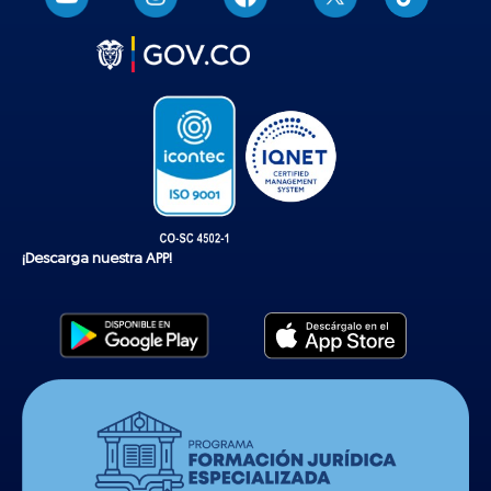
i
k
t
o
k
¡Descarga nuestra APP!