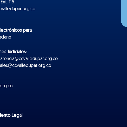
Ext. 116
valledupar.org.co
lectr
ónicos
para
dadano
es Judiciales:
parencia@ccvalledupar.org.co
ciales@ccvalledupar.org.co
org.co
miento Legal