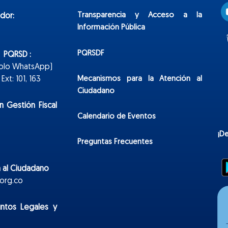
Transparencia y Acceso a la
dor:
Información Pública
PQRSDF
n PQRSD :
Solo WhatsApp)
Mecanismos para la Atención al
xt: 101, 163
Ciudadano
n Gestión Fiscal
Calendario de Eventos
¡D
Preguntas Frecuentes
 al Ciudadano
org.co
untos Legales y