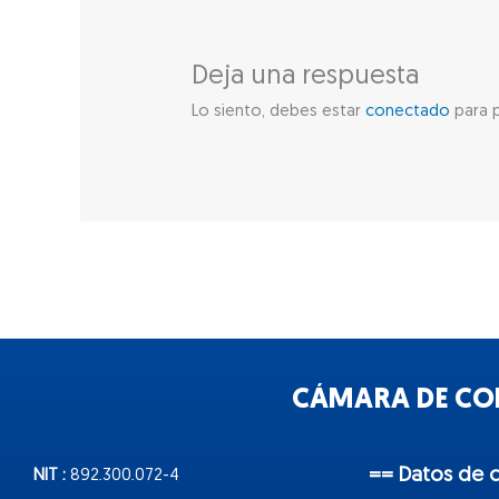
Deja una respuesta
Lo siento, debes estar
conectado
para p
CÁMARA DE COM
== Datos de 
NIT :
892.300.072-4