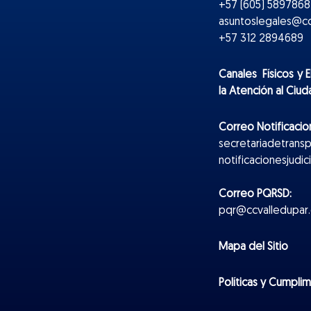
+57 (605) 5897868 
asuntoslegales@cc
+57 312 2894689
Canales Físicos y
E
la Atención al Ciu
Correo Notificacion
secretariadetrans
notificacionesjudi
Correo PQRSD:
pqr@ccvalledupar.
Mapa del Sitio
Políticas y Cumpli