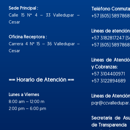
Sede Principal :
Teléfono Conmuta
Calle 15 N° 4 – 33 Valledupar –
+57 (605) 5897868
Cesar
Líneas de atenció
Oficina Receptora :
+57 3182817247 (
Carrera 4 N° 15 – 36 Valledupar –
+57 (605) 5897868 E
Cesar
Líneas de Atenció
y Cobranzas:
+57 3104400971
== Horario de Atención ==
+57 3122894689
Lunes a Viernes
Líneas de Atención
8:00 am – 12:00 m
pqr@ccvalledupar.
2:00 pm – 6:00 pm
Secretaría de As
de Transparencia