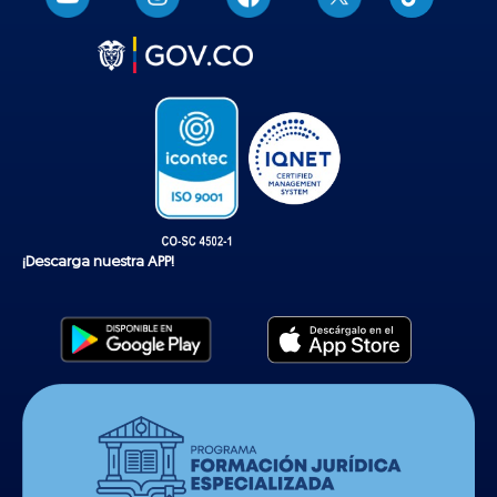
i
k
t
o
k
¡Descarga nuestra APP!