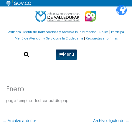
Ir
al
contenido
Afiliados
|
Menú de Transparencia y Acceso a la Información Pública
|
Participa
Menú de Atención y Servicios a la Ciudadanía
|
Respuestas anónimas
Menú
Enero
page-template-1col-ex-autdio.php
←
Archivo anterior
Archivo siguiente
→