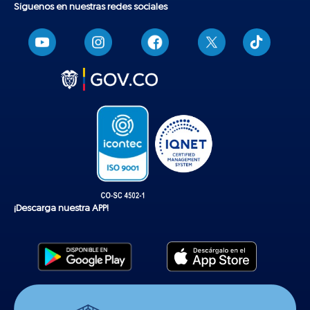
Síguenos en nuestras redes sociales
T
i
k
t
o
k
¡Descarga nuestra APP!