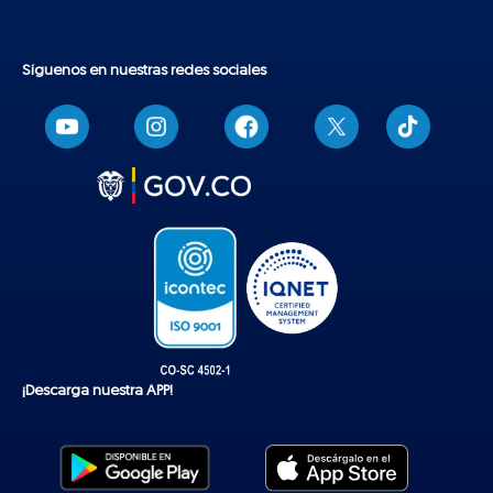
Síguenos en nuestras redes sociales
T
i
k
t
o
k
¡Descarga nuestra APP!