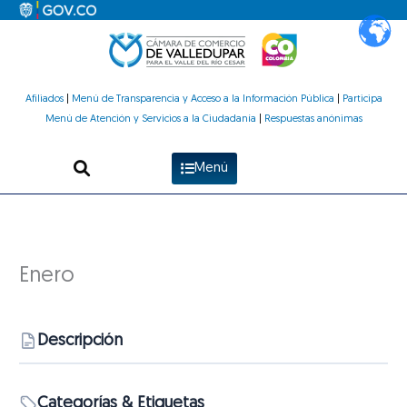
Ir
al
contenido
Afiliados
|
Menú de Transparencia y Acceso a la Información Pública
|
Participa
Menú de Atención y Servicios a la Ciudadanía
|
Respuestas anónimas
Menú
Enero
Descripción
Categorías & Etiquetas