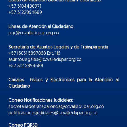
Líneas de Atención Gestión Fiscal y Cobranzas:
+57 3104400971
+57 3122894689
Líneas de Atención al Ciudadano
pqr@ccvalledupar.org.co
Secretaría de Asuntos Legales y de Transparencia
+57 (605) 5897868 Ext. 116
asuntoslegales@ccvalledupar.org.co
+57 312 2894689
Canales Físicos y
Electr
ónicos
para la Atención al
Ciudadano
Correo Notificaciones Judiciales:
secretariadetransparencia@ccvalledupar.org.co
notificacionesjudiciales@ccvalledupar.org.co
Correo PQRSD: