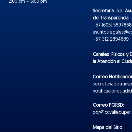
2:00 pm – 6:00 pm
Secretaría de As
de Transparencia
+57 (605) 5897868 
asuntoslegales@cc
+57 312 2894689
Canales Físicos y
E
la Atención al Ciu
Correo Notificacion
secretariadetrans
notificacionesjudi
Correo PQRSD:
pqr@ccvalledupar.
Mapa del Sitio