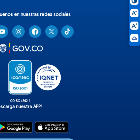
guenos en nuestras redes sociales
T
i
k
t
o
k
escarga nuestra APP!