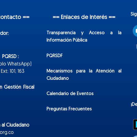
Sí
contacto ==
== Enlaces de interés ==
Transparencia y Acceso a la
dor:
Información Pública
PQRSDF
n PQRSD :
Solo WhatsApp)
Mecanismos para la Atención al
xt: 101, 163
Ciudadano
n Gestión Fiscal
Calendario de Eventos
¡D
Preguntas Frecuentes
 al Ciudadano
org.co