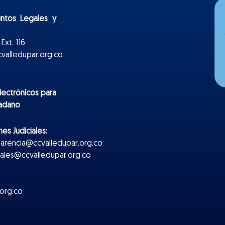
untos Legales y
Ext. 116
valledupar.org.co
lectr
ónicos
para
dadano
es Judiciales:
parencia@ccvalledupar.org.co
ciales@ccvalledupar.org.co
org.co