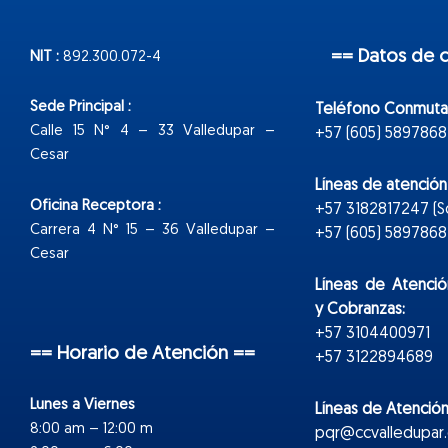
== Datos de 
NIT :
892.300.072-4
Sede Principal :
Teléfono Conmuta
Calle 15 N° 4 – 33 Valledupar –
+57 (605) 5897868
Cesar
Líneas de atenció
Oficina Receptora :
+57 3182817247 (
Carrera 4 N° 15 – 36 Valledupar –
+57 (605) 5897868 E
Cesar
Líneas de Atenció
y Cobranzas:
+57 3104400971
== Horario de Atención ==
+57 3122894689
Lunes a Viernes
Líneas de Atención
8:00 am – 12:00 m
pqr@ccvalledupar.