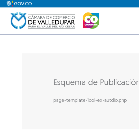
Ir
al
contenido
Esquema de Publicació
page-template-1col-ex-autdio.php