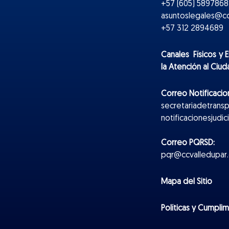
+57 (605) 5897868 
asuntoslegales@cc
+57 312 2894689
Canales Físicos y
E
la Atención al Ciu
Correo Notificacion
secretariadetrans
notificacionesjudi
Correo PQRSD:
pqr@ccvalledupar.
Mapa del Sitio
Políticas y Cumpli