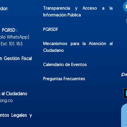
Transparencia y Acceso a la
dor:
Información Pública
PQRSDF
n PQRSD :
Solo WhatsApp)
Mecanismos para la Atención al
xt: 101, 163
Ciudadano
n Gestión Fiscal
Calendario de Eventos
¡D
Preguntas Frecuentes
 al Ciudadano
org.co
untos Legales y