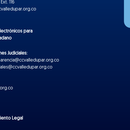
Ext. 116
valledupar.org.co
lectr
ónicos
para
dadano
es Judiciales:
parencia@ccvalledupar.org.co
ciales@ccvalledupar.org.co
org.co
miento Legal