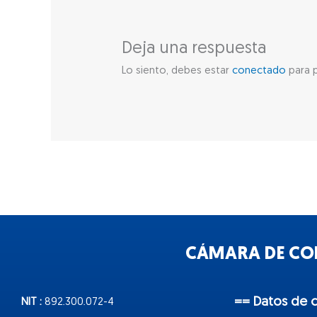
Deja una respuesta
Lo siento, debes estar
conectado
para p
CÁMARA DE COM
== Datos de 
NIT :
892.300.072-4