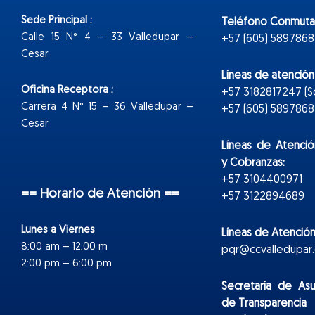
Sede Principal :
Teléfono Conmuta
Calle 15 N° 4 – 33 Valledupar –
+57 (605) 5897868
Cesar
Líneas de atenció
Oficina Receptora :
+57 3182817247 (
Carrera 4 N° 15 – 36 Valledupar –
+57 (605) 5897868 E
Cesar
Líneas de Atenció
y Cobranzas:
+57 3104400971
== Horario de Atención ==
+57 3122894689
Lunes a Viernes
Líneas de Atención
8:00 am – 12:00 m
pqr@ccvalledupar.
2:00 pm – 6:00 pm
Secretaría de As
de Transparencia