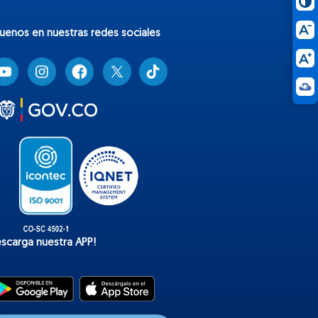
guenos en nuestras redes sociales
T
i
k
t
o
k
escarga nuestra APP!