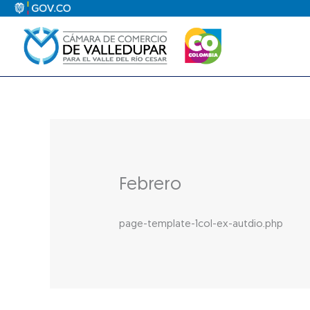
Ir
al
contenido
Febrero
page-template-1col-ex-autdio.php