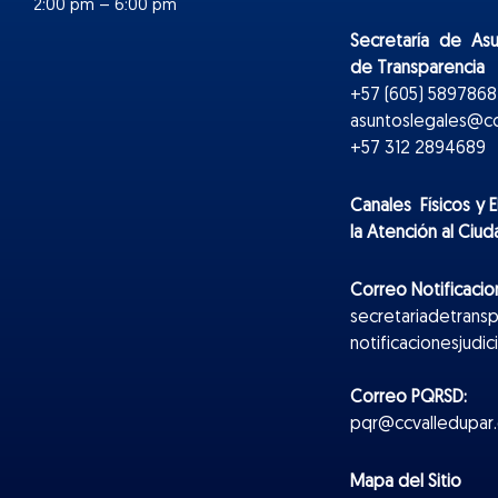
2:00 pm – 6:00 pm
Secretaría de As
de Transparencia
+57 (605) 5897868 
asuntoslegales@cc
+57 312 2894689
Canales Físicos y
E
la Atención al Ciu
Correo Notificacion
secretariadetrans
notificacionesjudi
Correo PQRSD:
pqr@ccvalledupar.
Mapa del Sitio