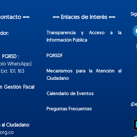
Sí
contacto ==
== Enlaces de interés ==
Transparencia y Acceso a la
dor:
Información Pública
PQRSDF
n PQRSD :
Solo WhatsApp)
Mecanismos para la Atención al
xt: 101, 163
Ciudadano
n Gestión Fiscal
Calendario de Eventos
¡D
Preguntas Frecuentes
 al Ciudadano
org.co