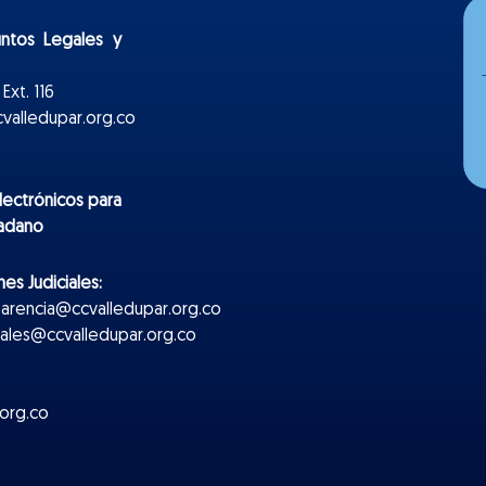
untos Legales y
Ext. 116
valledupar.org.co
lectr
ónicos
para
dadano
es Judiciales:
parencia@ccvalledupar.org.co
ciales@ccvalledupar.org.co
org.co