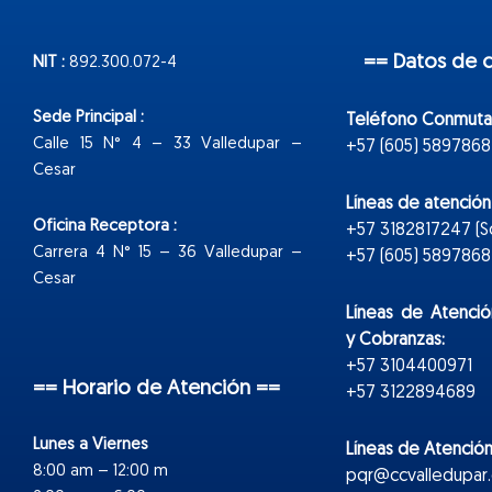
== Datos de 
NIT :
892.300.072-4
Sede Principal :
Teléfono Conmuta
Calle 15 N° 4 – 33 Valledupar –
+57 (605) 5897868
Cesar
Líneas de atenció
Oficina Receptora :
+57 3182817247 (
Carrera 4 N° 15 – 36 Valledupar –
+57 (605) 5897868 E
Cesar
Líneas de Atenció
y Cobranzas:
+57 3104400971
== Horario de Atención ==
+57 3122894689
Lunes a Viernes
Líneas de Atención
8:00 am – 12:00 m
pqr@ccvalledupar.