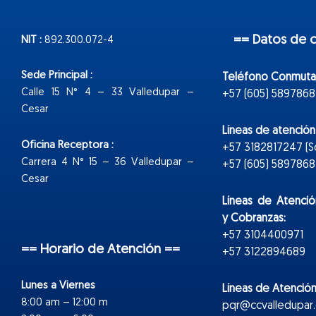
== Datos de 
NIT :
892.300.072-4
Sede Principal :
Teléfono Conmuta
Calle 15 N° 4 – 33 Valledupar –
+57 (605) 5897868
Cesar
Líneas de atenció
Oficina Receptora :
+57 3182817247 (
Carrera 4 N° 15 – 36 Valledupar –
+57 (605) 5897868 E
Cesar
Líneas de Atenció
y Cobranzas:
+57 3104400971
== Horario de Atención ==
+57 3122894689
Lunes a Viernes
Líneas de Atención
8:00 am – 12:00 m
pqr@ccvalledupar.