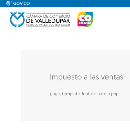
Ir
al
contenido
Impuesto a las ventas
page-template-1col-ex-autdio.php