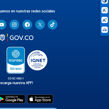
guenos en nuestras redes sociales
T
i
k
t
o
k
escarga nuestra APP!