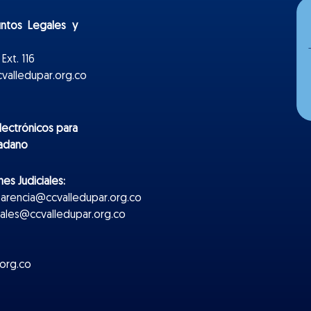
untos Legales y
Ext. 116
valledupar.org.co
lectr
ónicos
para
dadano
es Judiciales:
parencia@ccvalledupar.org.co
ciales@ccvalledupar.org.co
org.co