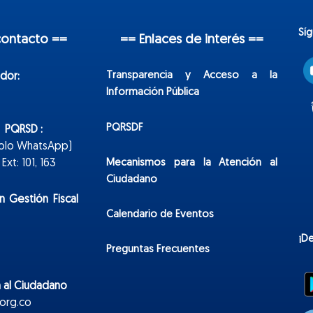
Sí
contacto ==
== Enlaces de interés ==
Transparencia y Acceso a la
dor:
Información Pública
PQRSDF
n PQRSD :
Solo WhatsApp)
Mecanismos para la Atención al
xt: 101, 163
Ciudadano
n Gestión Fiscal
Calendario de Eventos
¡D
Preguntas Frecuentes
 al Ciudadano
org.co