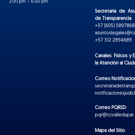
2:00 pm – 6:00 pm
Secretaría de As
de Transparencia
+57 (605) 5897868 
asuntoslegales@cc
+57 312 2894689
Canales Físicos y
E
la Atención al Ciu
Correo Notificacion
secretariadetrans
notificacionesjudi
Correo PQRSD:
pqr@ccvalledupar.
Mapa del Sitio