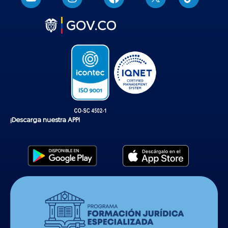
i
k
t
o
k
¡Descarga nuestra APP!