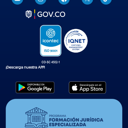
i
k
t
o
k
¡Descarga nuestra APP!