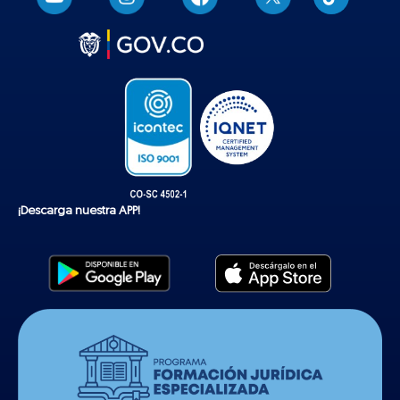
i
k
t
o
k
¡Descarga nuestra APP!