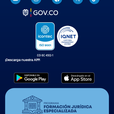
i
k
t
o
k
¡Descarga nuestra APP!