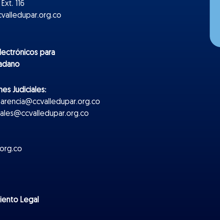
Ext. 116
valledupar.org.co
lectr
ónicos
para
dadano
es Judiciales:
parencia@ccvalledupar.org.co
ciales@ccvalledupar.org.co
org.co
miento Legal