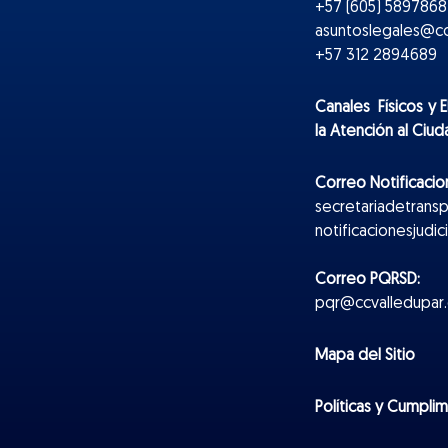
+57 (605) 5897868 
asuntoslegales@cc
+57 312 2894689
Canales Físicos y
E
la Atención al Ciu
Correo Notificacion
secretariadetrans
notificacionesjudi
Correo PQRSD:
pqr@ccvalledupar.
Mapa del Sitio
Políticas y Cumpli