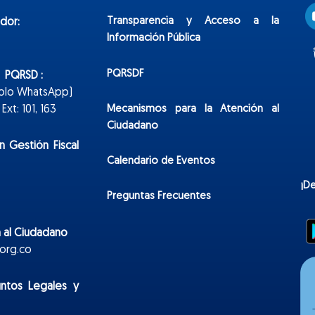
Transparencia y Acceso a la
dor:
Información Pública
PQRSDF
n PQRSD :
Solo WhatsApp)
Mecanismos para la Atención al
xt: 101, 163
Ciudadano
n Gestión Fiscal
Calendario de Eventos
¡D
Preguntas Frecuentes
 al Ciudadano
org.co
untos Legales y