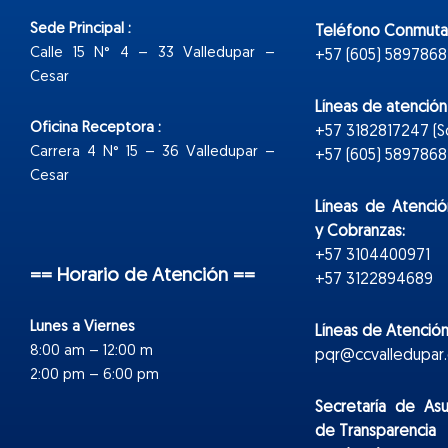
Sede Principal :
Teléfono Conmuta
Calle 15 N° 4 – 33 Valledupar –
+57 (605) 5897868
Cesar
Líneas de atenció
Oficina Receptora :
+57 3182817247 (
Carrera 4 N° 15 – 36 Valledupar –
+57 (605) 5897868 E
Cesar
Líneas de Atenció
y Cobranzas:
+57 3104400971
== Horario de Atención ==
+57 3122894689
Lunes a Viernes
Líneas de Atención
8:00 am – 12:00 m
pqr@ccvalledupar.
2:00 pm – 6:00 pm
Secretaría de As
de Transparencia