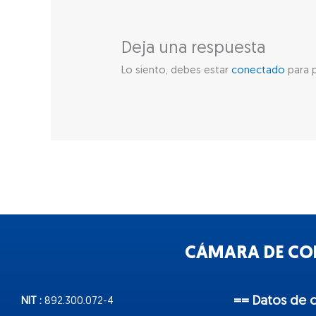
Deja una respuesta
Lo siento, debes estar
conectado
para p
CÁMARA DE COM
== Datos de 
NIT :
892.300.072-4