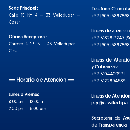
Sede Principal :
Teléfono Conmuta
Calle 15 N° 4 – 33 Valledupar –
+57 (605) 5897868
Cesar
Líneas de atenció
Oficina Receptora :
+57 3182817247 (
Carrera 4 N° 15 – 36 Valledupar –
+57 (605) 5897868 E
Cesar
Líneas de Atenció
y Cobranzas:
+57 3104400971
== Horario de Atención ==
+57 3122894689
Lunes a Viernes
Líneas de Atención
8:00 am – 12:00 m
pqr@ccvalledupar.
2:00 pm – 6:00 pm
Secretaría de As
de Transparencia