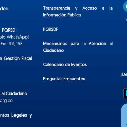
Transparencia y Acceso a la
dor:
Información Pública
PQRSDF
n PQRSD :
Solo WhatsApp)
Mecanismos para la Atención al
xt: 101, 163
Ciudadano
n Gestión Fiscal
Calendario de Eventos
¡D
Preguntas Frecuentes
 al Ciudadano
org.co
untos Legales y