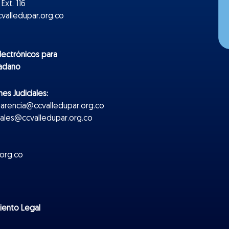
Ext. 116
valledupar.org.co
lectr
ónicos
para
dadano
es Judiciales:
parencia@ccvalledupar.org.co
ciales@ccvalledupar.org.co
org.co
miento Legal