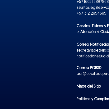
+57 (605) 5897868 
asuntoslegales@cc
+57 312 2894689
Canales Físicos y
E
la Atención al Ciu
Correo Notificacion
secretariadetrans
notificacionesjudi
Correo PQRSD:
pqr@ccvalledupar.
Mapa del Sitio
Políticas y Cumpli