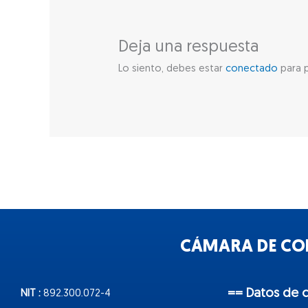
Deja una respuesta
Lo siento, debes estar
conectado
para p
CÁMARA DE COM
== Datos de 
NIT :
892.300.072-4