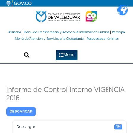
Ir
al
contenido
Afiliados
|
Menú de Transparencia y Acceso a la Información Pública
|
Participa
Menú de Atención y Servicios a la Ciudadanía
|
Respuestas anónimas
Menú
Informe de Control Interno VIGENCIA
2016
DESCARGAR
Descargar
194