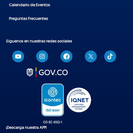
Calendario de Eventos
Preguntas Frecuentes
Síguenos en nuestras redes sociales
T
i
k
t
o
k
¡Descarga nuestra APP!