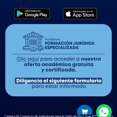
Cámara de Comercio de Valledupar para el Valle del Río Cesar ©®™ | Todos los