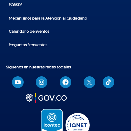
PQRSDF
Mecanismos para la Atención al Ciudadano
Calendario de Eventos
Preguntas Frecuentes
Síguenos en nuestras redes sociales
T
i
k
t
o
k