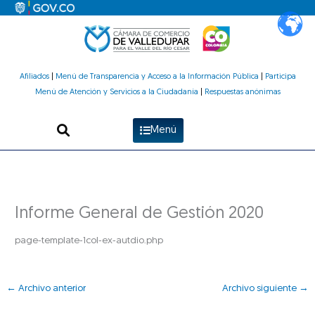
Ir
al
contenido
Afiliados
|
Menú de Transparencia y Acceso a la Información Pública
|
Participa
Menú de Atención y Servicios a la Ciudadanía
|
Respuestas anónimas
Menú
Informe General de Gestión 2020
page-template-1col-ex-autdio.php
←
Archivo anterior
Archivo siguiente
→