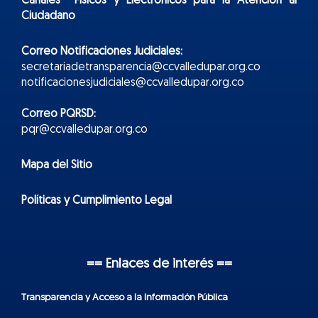
Canales Físicos y
Electr
ónicos
para la Atención al
Ciudadano
Correo Notificaciones Judiciales:
secretariadetransparencia@ccvalledupar.org.co
notificacionesjudiciales@ccvalledupar.org.co
Correo PQRSD:
pqr@ccvalledupar.org.co
Mapa del Sitio
Políticas y Cumplimiento Legal
== Enlaces de interés ==
Transparencia y Acceso a la Información Pública