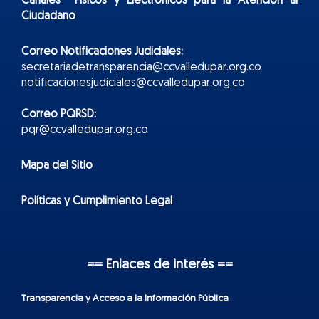
Canales Físicos y
Electr
ónicos
para la Atención al
Ciudadano
Correo Notificaciones Judiciales:
secretariadetransparencia@ccvalledupar.org.co
notificacionesjudiciales@ccvalledupar.org.co
Correo PQRSD:
pqr@ccvalledupar.org.co
Mapa del Sitio
Políticas y Cumplimiento Legal
== Enlaces de interés ==
Transparencia y Acceso a la Información Pública