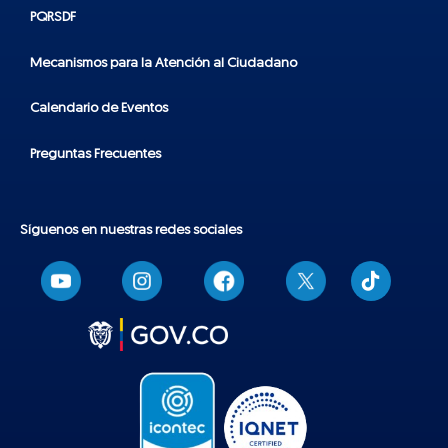
PQRSDF
Mecanismos para la Atención al Ciudadano
Calendario de Eventos
Preguntas Frecuentes
Síguenos en nuestras redes sociales
T
i
k
t
o
k