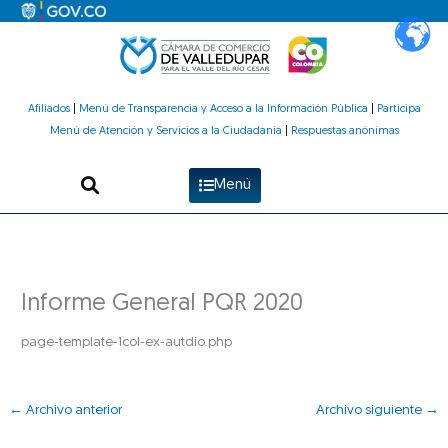
Ir
al
contenido
Afiliados
|
Menú de Transparencia y Acceso a la Información Pública
|
Participa
Menú de Atención y Servicios a la Ciudadanía
|
Respuestas anónimas
Menú
Informe General PQR 2020
page-template-1col-ex-autdio.php
←
Archivo anterior
Archivo siguiente
→