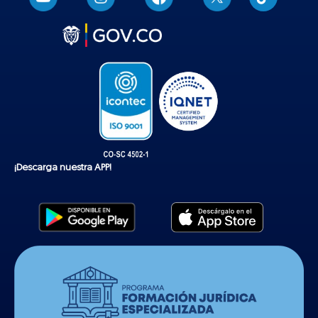
i
k
t
o
k
¡Descarga nuestra APP!