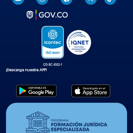
i
k
t
o
k
¡Descarga nuestra APP!