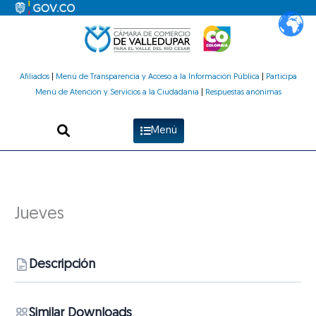
Ir
al
contenido
Afiliados
|
Menú de Transparencia y Acceso a la Información Pública
|
Participa
Menú de Atención y Servicios a la Ciudadanía
|
Respuestas anónimas
Menú
Jueves
Descripción
Similar Downloads