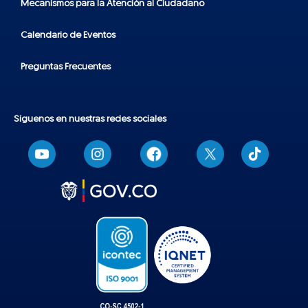
Mecanismos para la Atención al Ciudadano
Calendario de Eventos
Preguntas Frecuentes
Síguenos en nuestras redes sociales
T
i
k
t
o
k