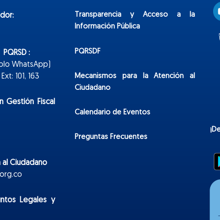
Transparencia y Acceso a la
dor:
Información Pública
PQRSDF
n PQRSD :
Solo WhatsApp)
Mecanismos para la Atención al
xt: 101, 163
Ciudadano
n Gestión Fiscal
Calendario de Eventos
¡D
Preguntas Frecuentes
 al Ciudadano
org.co
untos Legales y