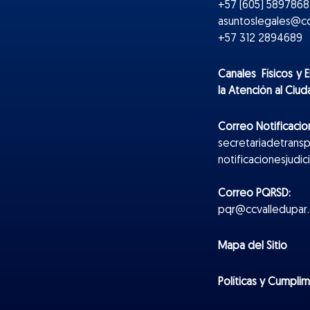
+57 (605) 5897868 
asuntoslegales@cc
+57 312 2894689
Canales Físicos y
E
la Atención al Ciu
Correo Notificacion
secretariadetrans
notificacionesjudi
Correo PQRSD:
pqr@ccvalledupar.
Mapa del Sitio
Políticas y Cumpli