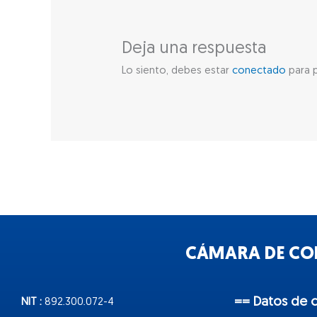
Deja una respuesta
Lo siento, debes estar
conectado
para p
CÁMARA DE COM
== Datos de 
NIT :
892.300.072-4