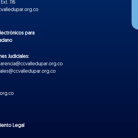
Ext. 116
valledupar.org.co
lectr
ónicos
para
dadano
es Judiciales:
parencia@ccvalledupar.org.co
ciales@ccvalledupar.org.co
org.co
miento Legal