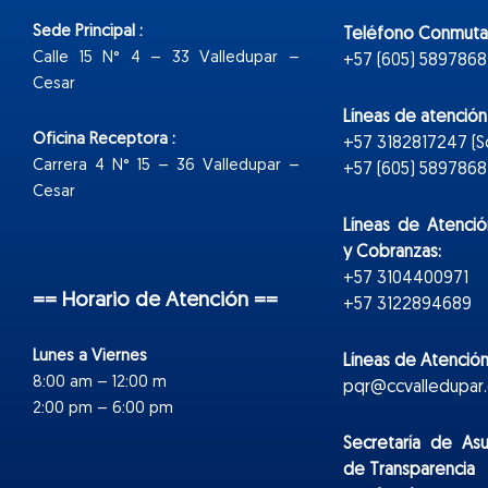
Sede Principal :
Teléfono Conmuta
Calle 15 N° 4 – 33 Valledupar –
+57 (605) 5897868
Cesar
Líneas de atenció
Oficina Receptora :
+57 3182817247 (
Carrera 4 N° 15 – 36 Valledupar –
+57 (605) 5897868 E
Cesar
Líneas de Atenció
y Cobranzas:
+57 3104400971
== Horario de Atención ==
+57 3122894689
Lunes a Viernes
Líneas de Atención
8:00 am – 12:00 m
pqr@ccvalledupar.
2:00 pm – 6:00 pm
Secretaría de As
de Transparencia