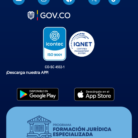
i
k
t
o
k
¡Descarga nuestra APP!