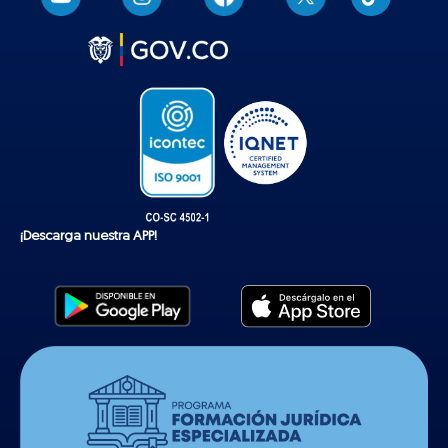
i
k
t
o
k
¡Descarga nuestra APP!