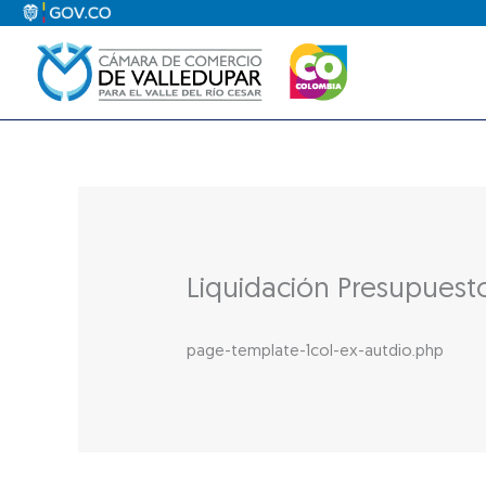
Ir
al
contenido
Liquidación Presupuest
page-template-1col-ex-autdio.php