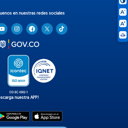
guenos en nuestras redes sociales
T
i
k
t
o
k
escarga nuestra APP!