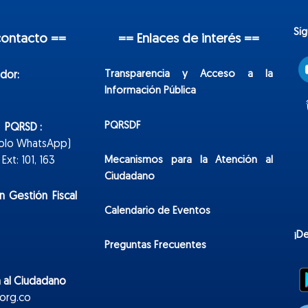
Sí
contacto ==
== Enlaces de interés ==
Transparencia y Acceso a la
dor:
Información Pública
PQRSDF
n PQRSD :
Solo WhatsApp)
Mecanismos para la Atención al
xt: 101, 163
Ciudadano
n Gestión Fiscal
Calendario de Eventos
¡D
Preguntas Frecuentes
 al Ciudadano
org.co