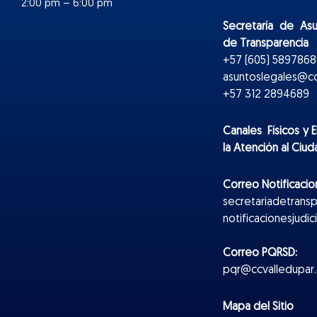
2:00 pm – 6:00 pm
Secretaría de As
de Transparencia
+57 (605) 5897868 
asuntoslegales@cc
+57 312 2894689
Canales Físicos y
E
la Atención al Ciu
Correo Notificacion
secretariadetrans
notificacionesjudi
Correo PQRSD:
pqr@ccvalledupar.
Mapa del Sitio