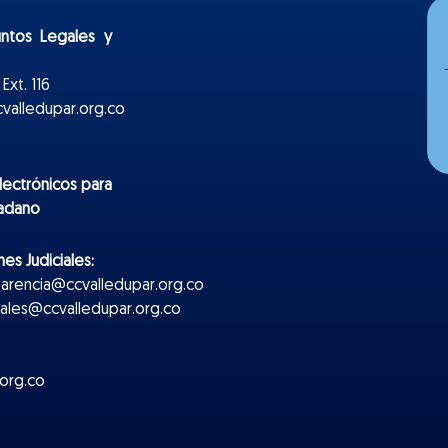
untos Legales y
Ext. 116
valledupar.org.co
lectr
ónicos
para
dadano
es Judiciales:
parencia@ccvalledupar.org.co
ciales@ccvalledupar.org.co
org.co