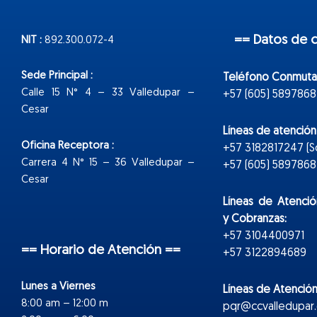
== Datos de 
NIT :
892.300.072-4
Sede Principal :
Teléfono Conmuta
Calle 15 N° 4 – 33 Valledupar –
+57 (605) 5897868
Cesar
Líneas de atenció
Oficina Receptora :
+57 3182817247 (
Carrera 4 N° 15 – 36 Valledupar –
+57 (605) 5897868 E
Cesar
Líneas de Atenció
y Cobranzas:
+57 3104400971
== Horario de Atención ==
+57 3122894689
Lunes a Viernes
Líneas de Atención
8:00 am – 12:00 m
pqr@ccvalledupar.