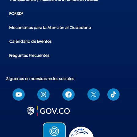
PQRSDF
Mecanismos para la Atención al Ciudadano
Calendario de Eventos
Preguntas Frecuentes
Síguenos en nuestras redes sociales
T
i
k
t
o
k