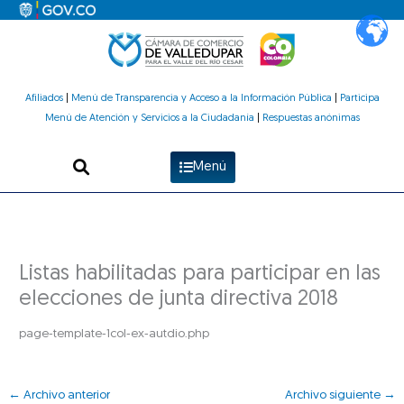
Ir
al
contenido
Afiliados
|
Menú de Transparencia y Acceso a la Información Pública
|
Participa
Menú de Atención y Servicios a la Ciudadanía
|
Respuestas anónimas
Menú
Listas habilitadas para participar en las
elecciones de junta directiva 2018
page-template-1col-ex-autdio.php
←
Archivo anterior
Archivo siguiente
→