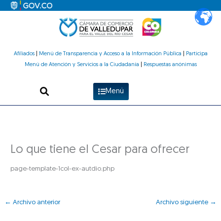
Ir
al
contenido
Afiliados
|
Menú de Transparencia y Acceso a la Información Pública
|
Participa
Menú de Atención y Servicios a la Ciudadanía
|
Respuestas anónimas
Menú
Lo que tiene el Cesar para ofrecer
page-template-1col-ex-autdio.php
←
Archivo anterior
Archivo siguiente
→