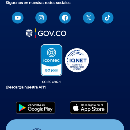
Síguenos en nuestras redes sociales
T
i
k
t
o
k
¡Descarga nuestra APP!