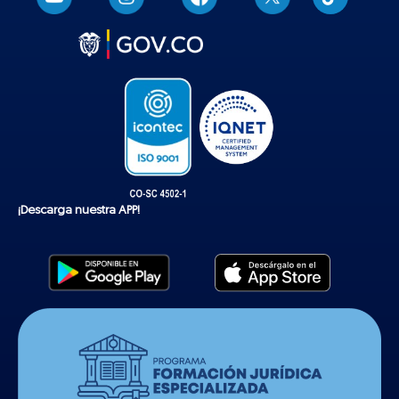
i
k
t
o
k
¡Descarga nuestra APP!