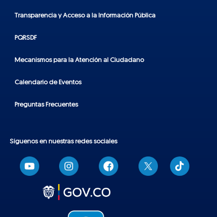
Transparencia y Acceso a la Información Pública
PQRSDF
Mecanismos para la Atención al Ciudadano
Calendario de Eventos
Preguntas Frecuentes
Síguenos en nuestras redes sociales
T
i
k
t
o
k