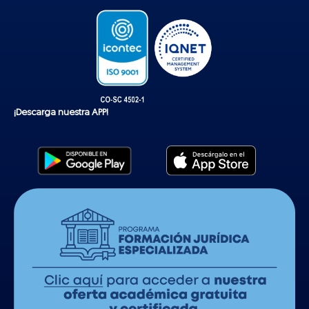
k
¡Descarga nuestra APP!