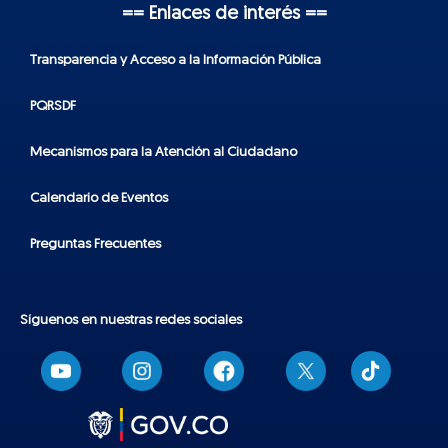
== Enlaces de interés ==
Transparencia y Acceso a la Información Pública
PQRSDF
Mecanismos para la Atención al Ciudadano
Calendario de Eventos
Preguntas Frecuentes
Síguenos en nuestras redes sociales
T
i
k
t
o