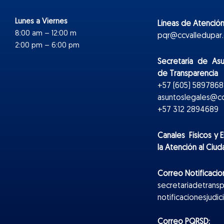
Lunes a Viernes
Líneas de Atención
8:00 am – 12:00 m
pqr@ccvalledupar.
2:00 pm – 6:00 pm
Secretaría de As
de Transparencia
+57 (605) 5897868 
asuntoslegales@cc
+57 312 2894689
Canales Físicos y
E
la Atención al Ciu
Correo Notificacion
secretariadetrans
notificacionesjudi
Correo PQRSD: