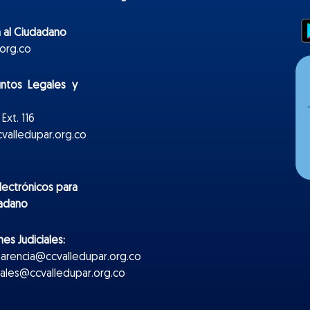
 al Ciudadano
org.co
untos Legales y
Ext. 116
valledupar.org.co
lectr
ónicos
para
dadano
es Judiciales:
parencia@ccvalledupar.org.co
ciales@ccvalledupar.org.co