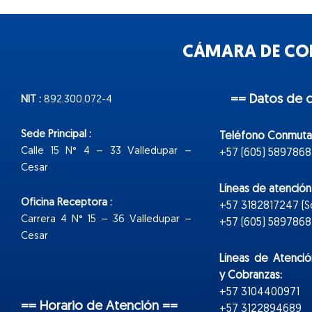
CÁMARA DE COM
== Datos de 
NIT :
892.300.072-4
Sede Principal :
Teléfono Conmuta
Calle 15 N° 4 – 33 Valledupar –
+57 (605) 5897868
Cesar
Líneas de atenció
Oficina Receptora :
+57 3182817247 (
Carrera 4 N° 15 – 36 Valledupar –
+57 (605) 5897868 E
Cesar
Líneas de Atenció
y Cobranzas:
+57 3104400971
== Horario de Atención ==
+57 3122894689