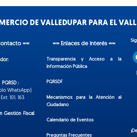
ERCIO DE VALLEDUPAR PARA EL VALLE
Sí
contacto ==
== Enlaces de interés ==
Transparencia y Acceso a la
dor:
Información Pública
PQRSDF
n PQRSD :
Solo WhatsApp)
Mecanismos para la Atención al
xt: 101, 163
Ciudadano
n Gestión Fiscal
Calendario de Eventos
¡D
Preguntas Frecuentes