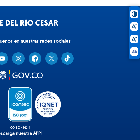
 DEL RÍO CESAR
guenos en nuestras redes sociales
T
i
k
t
o
k
escarga nuestra APP!