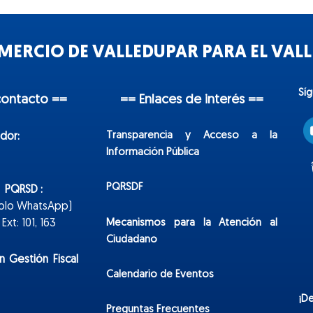
ERCIO DE VALLEDUPAR PARA EL VALLE
Sí
contacto ==
== Enlaces de interés ==
Transparencia y Acceso a la
dor:
Información Pública
PQRSDF
n PQRSD :
Solo WhatsApp)
Mecanismos para la Atención al
xt: 101, 163
Ciudadano
n Gestión Fiscal
Calendario de Eventos
¡D
Preguntas Frecuentes