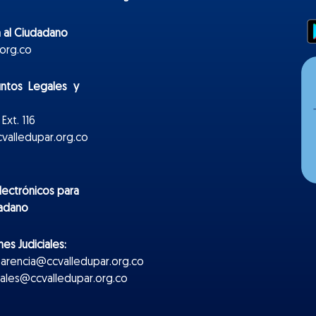
 al Ciudadano
org.co
untos Legales y
Ext. 116
valledupar.org.co
lectr
ónicos
para
dadano
es Judiciales:
parencia@ccvalledupar.org.co
ciales@ccvalledupar.org.co