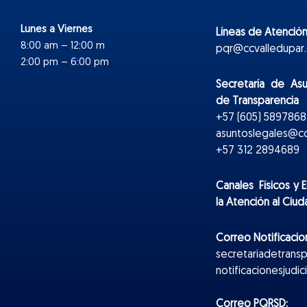
Lunes a Viernes
Líneas de Atención
8:00 am – 12:00 m
pqr@ccvalledupar.
2:00 pm – 6:00 pm
Secretaría de As
de Transparencia
+57 (605) 5897868 
asuntoslegales@cc
+57 312 2894689
Canales Físicos y
E
la Atención al Ciu
Correo Notificacion
secretariadetrans
notificacionesjudi
Correo PQRSD: