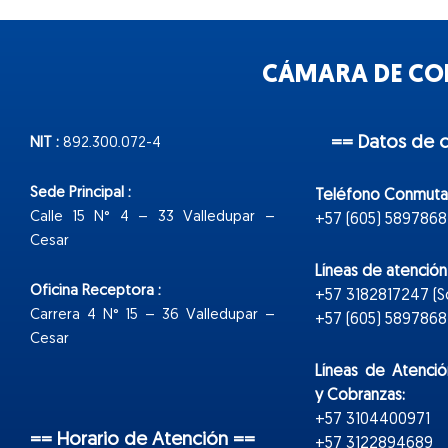
CÁMARA DE COM
== Datos de 
NIT :
892.300.072-4
Sede Principal :
Teléfono Conmuta
Calle 15 N° 4 – 33 Valledupar –
+57 (605) 5897868
Cesar
Líneas de atenció
Oficina Receptora :
+57 3182817247 (
Carrera 4 N° 15 – 36 Valledupar –
+57 (605) 5897868 E
Cesar
Líneas de Atenció
y Cobranzas:
+57 3104400971
== Horario de Atención ==
+57 3122894689