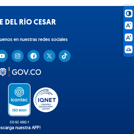
 DEL RÍO CESAR
guenos en nuestras redes sociales
T
i
k
t
o
k
escarga nuestra APP!