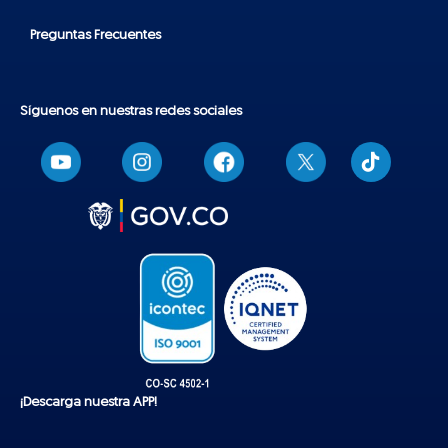
Preguntas Frecuentes
Síguenos en nuestras redes sociales
T
i
k
t
o
k
¡Descarga nuestra APP!