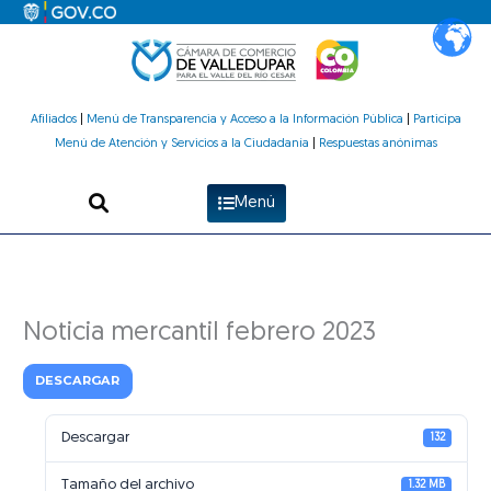
Ir
al
contenido
Afiliados
|
Menú de Transparencia y Acceso a la Información Pública
|
Participa
Menú de Atención y Servicios a la Ciudadanía
|
Respuestas anónimas
Menú
Noticia mercantil febrero 2023
DESCARGAR
Descargar
132
Tamaño del archivo
1.32 MB