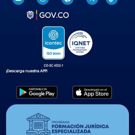
i
k
t
o
k
¡Descarga nuestra APP!