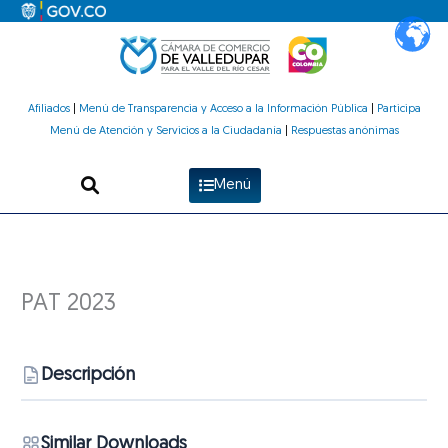
Ir
al
contenido
Afiliados
|
Menú de Transparencia y Acceso a la Información Pública
|
Participa
Menú de Atención y Servicios a la Ciudadanía
|
Respuestas anónimas
Menú
PAT 2023
Descripción
Similar Downloads