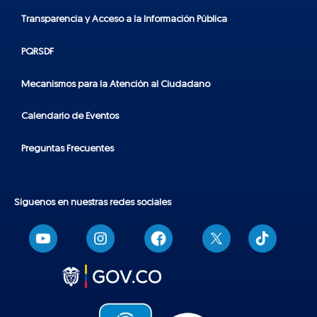
Transparencia y Acceso a la Información Pública
PQRSDF
Mecanismos para la Atención al Ciudadano
Calendario de Eventos
Preguntas Frecuentes
Síguenos en nuestras redes sociales
T
i
k
t
o
k