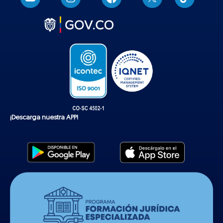
i
k
t
o
k
¡Descarga nuestra APP!