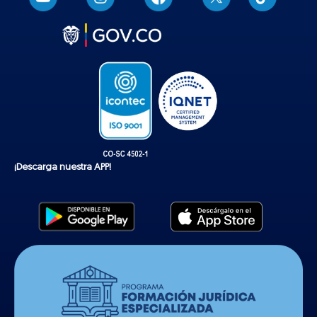
i
k
t
o
k
¡Descarga nuestra APP!