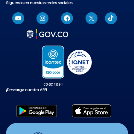
Síguenos en nuestras redes sociales
T
i
k
t
o
k
¡Descarga nuestra APP!