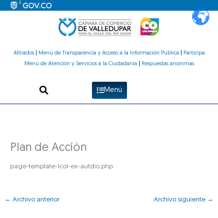
Ir
al
contenido
Afiliados
|
Menú de Transparencia y Acceso a la Información Pública
|
Participa
Menú de Atención y Servicios a la Ciudadanía
|
Respuestas anónimas
Menú
Plan de Acción
page-template-1col-ex-autdio.php
←
Archivo anterior
Archivo siguiente
→