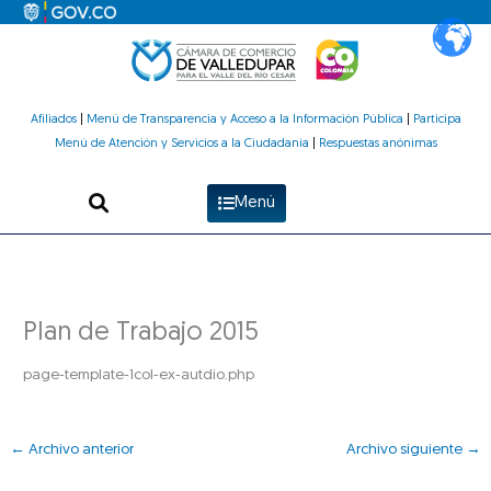
Ir
al
contenido
Afiliados
|
Menú de Transparencia y Acceso a la Información Pública
|
Participa
Menú de Atención y Servicios a la Ciudadanía
|
Respuestas anónimas
Menú
Plan de Trabajo 2015
page-template-1col-ex-autdio.php
←
Archivo anterior
Archivo siguiente
→