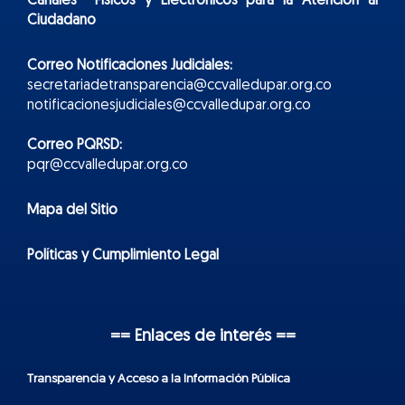
Canales Físicos y
Electr
ónicos
para la Atención al
Ciudadano
Correo Notificaciones Judiciales:
secretariadetransparencia@ccvalledupar.org.co
notificacionesjudiciales@ccvalledupar.org.co
Correo PQRSD:
pqr@ccvalledupar.org.co
Mapa del Sitio
Políticas y Cumplimiento Legal
== Enlaces de interés ==
Transparencia y Acceso a la Información Pública