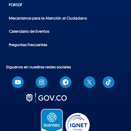
PQRSDF
Mecanismos para la Atención al Ciudadano
Calendario de Eventos
Preguntas Frecuentes
Síguenos en nuestras redes sociales
T
i
k
t
o
k