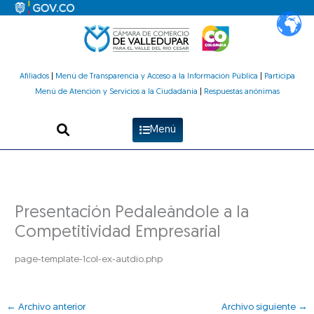
Ir
al
contenido
Afiliados
|
Menú de Transparencia y Acceso a la Información Pública
|
Participa
Menú de Atención y Servicios a la Ciudadanía
|
Respuestas anónimas
Menú
Presentación Pedaleándole a la
Competitividad Empresarial
page-template-1col-ex-autdio.php
←
Archivo anterior
Archivo siguiente
→