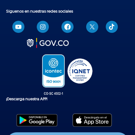
Síguenos en nuestras redes sociales
T
i
k
t
o
k
¡Descarga nuestra APP!