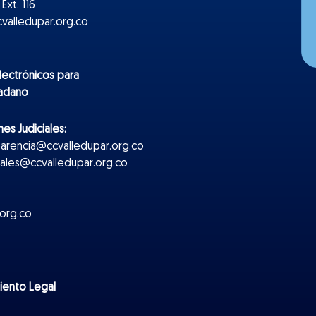
Ext. 116
valledupar.org.co
lectr
ónicos
para
dadano
es Judiciales:
parencia@ccvalledupar.org.co
ciales@ccvalledupar.org.co
org.co
miento Legal