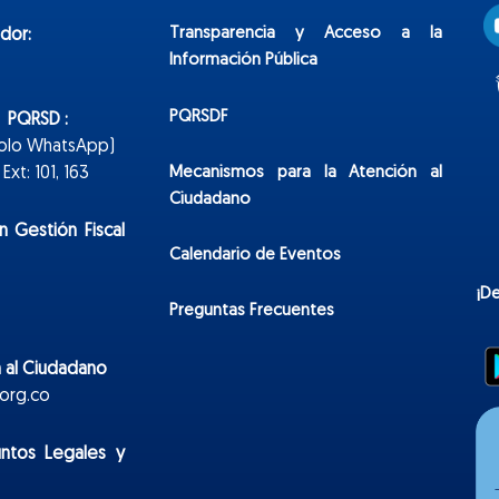
Transparencia y Acceso a la
dor:
Información Pública
PQRSDF
n PQRSD :
Solo WhatsApp)
Mecanismos para la Atención al
xt: 101, 163
Ciudadano
n Gestión Fiscal
Calendario de Eventos
¡D
Preguntas Frecuentes
 al Ciudadano
org.co
untos Legales y