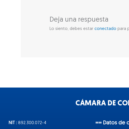
Deja una respuesta
Lo siento, debes estar
conectado
para p
CÁMARA DE COM
== Datos de 
NIT :
892.300.072-4