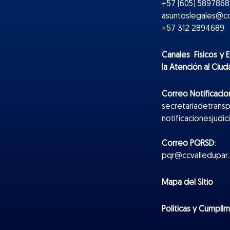
+57 (605) 5897868 
asuntoslegales@cc
+57 312 2894689
Canales Físicos y
E
la Atención al Ciu
Correo Notificacion
secretariadetrans
notificacionesjudi
Correo PQRSD:
pqr@ccvalledupar.
Mapa del Sitio
Políticas y Cumpli