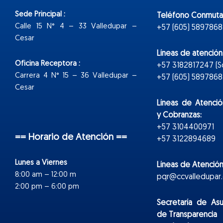
Sede Principal :
Teléfono Conmuta
Calle 15 N° 4 – 33 Valledupar –
+57 (605) 5897868
Cesar
Líneas de atenció
Oficina Receptora :
+57 3182817247 (
Carrera 4 N° 15 – 36 Valledupar –
+57 (605) 5897868 E
Cesar
Líneas de Atenció
y Cobranzas:
+57 3104400971
== Horario de Atención ==
+57 3122894689
Lunes a Viernes
Líneas de Atención
8:00 am – 12:00 m
pqr@ccvalledupar.
2:00 pm – 6:00 pm
Secretaría de As
de Transparencia