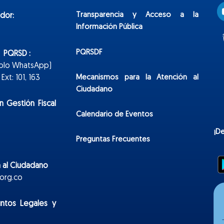
Transparencia y Acceso a la
dor:
Información Pública
PQRSDF
n PQRSD :
Solo WhatsApp)
Mecanismos para la Atención al
xt: 101, 163
Ciudadano
n Gestión Fiscal
Calendario de Eventos
¡D
Preguntas Frecuentes
 al Ciudadano
org.co
untos Legales y