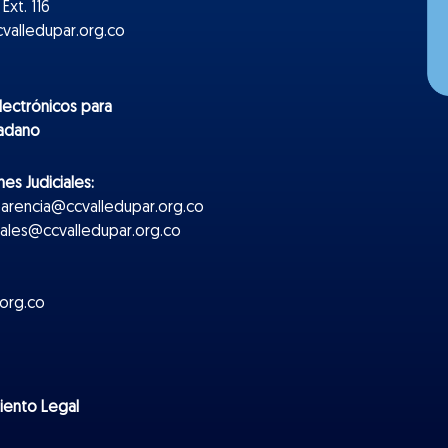
Ext. 116
valledupar.org.co
lectr
ónicos
para
dadano
es Judiciales:
parencia@ccvalledupar.org.co
ciales@ccvalledupar.org.co
org.co
miento Legal