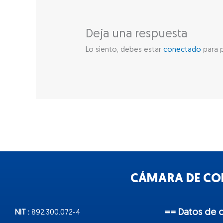
Deja una respuesta
Lo siento, debes estar
conectado
para p
CÁMARA DE COM
== Datos de 
NIT :
892.300.072-4