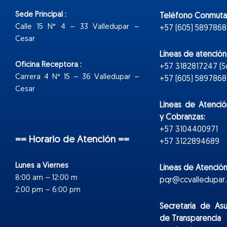
Sede Principal :
Teléfono Conmuta
Calle 15 N° 4 – 33 Valledupar –
+57 (605) 5897868
Cesar
Líneas de atenció
Oficina Receptora :
+57 3182817247 (
Carrera 4 N° 15 – 36 Valledupar –
+57 (605) 5897868 E
Cesar
Líneas de Atenció
y Cobranzas:
+57 3104400971
== Horario de Atención ==
+57 3122894689
Lunes a Viernes
Líneas de Atención
8:00 am – 12:00 m
pqr@ccvalledupar.
2:00 pm – 6:00 pm
Secretaría de As
de Transparencia