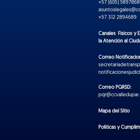
+57 (605) 5897868 
asuntoslegales@cc
+57 312 2894689
Canales Físicos y
E
la Atención al Ciu
Correo Notificacion
secretariadetrans
notificacionesjudi
Correo PQRSD:
pqr@ccvalledupar.
Mapa del Sitio
Políticas y Cumpli