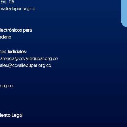
Ext. 116
valledupar.org.co
lectr
ónicos
para
dadano
es Judiciales:
parencia@ccvalledupar.org.co
ciales@ccvalledupar.org.co
org.co
miento Legal