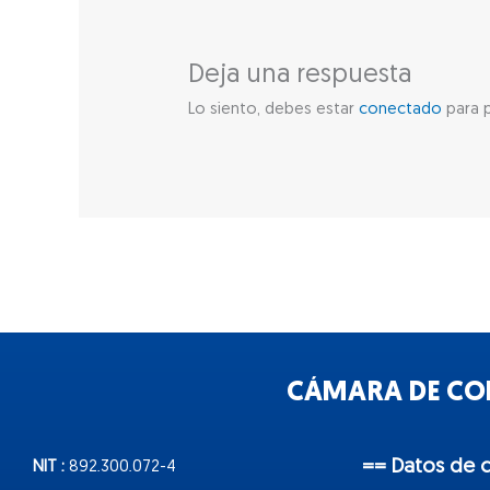
Deja una respuesta
Lo siento, debes estar
conectado
para p
CÁMARA DE COM
== Datos de 
NIT :
892.300.072-4