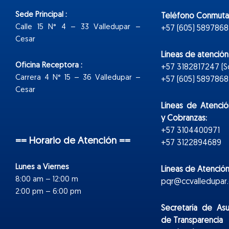
Sede Principal :
Teléfono Conmuta
Calle 15 N° 4 – 33 Valledupar –
+57 (605) 5897868
Cesar
Líneas de atenció
Oficina Receptora :
+57 3182817247 (
Carrera 4 N° 15 – 36 Valledupar –
+57 (605) 5897868 E
Cesar
Líneas de Atenció
y Cobranzas:
+57 3104400971
== Horario de Atención ==
+57 3122894689
Lunes a Viernes
Líneas de Atención
8:00 am – 12:00 m
pqr@ccvalledupar.
2:00 pm – 6:00 pm
Secretaría de As
de Transparencia