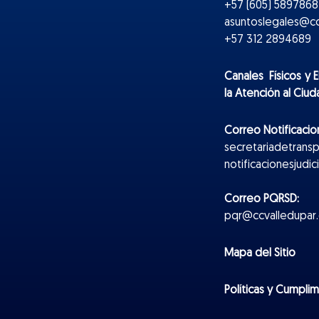
+57 (605) 5897868 
asuntoslegales@cc
+57 312 2894689
Canales Físicos y
E
la Atención al Ciu
Correo Notificacion
secretariadetrans
notificacionesjudi
Correo PQRSD:
pqr@ccvalledupar.
Mapa del Sitio
Políticas y Cumpli