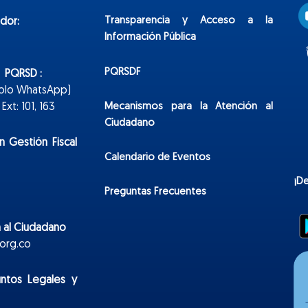
Transparencia y Acceso a la
dor:
Información Pública
PQRSDF
n PQRSD :
Solo WhatsApp)
Mecanismos para la Atención al
xt: 101, 163
Ciudadano
n Gestión Fiscal
Calendario de Eventos
¡D
Preguntas Frecuentes
 al Ciudadano
org.co
untos Legales y