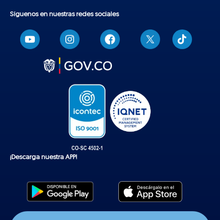
Síguenos en nuestras redes sociales
T
i
k
t
o
k
¡Descarga nuestra APP!